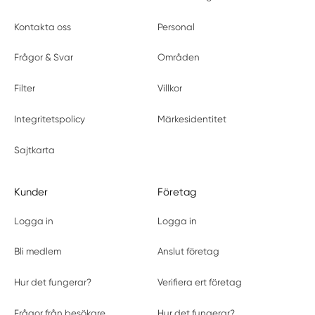
Kontakta oss
Personal
Frågor & Svar
Områden
Filter
Villkor
Integritetspolicy
Märkesidentitet
Sajtkarta
Kunder
Företag
Logga in
Logga in
Bli medlem
Anslut företag
Hur det fungerar?
Verifiera ert företag
Frågor från besökare
Hur det fungerar?