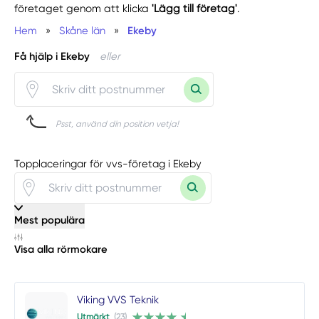
företaget genom att klicka
'Lägg till företag'
.
Hem
»
Skåne län
»
Ekeby
Få hjälp i Ekeby
eller
Psst, använd din position vetja!
Topplaceringar för vvs-företag i Ekeby
Mest populära
Visa alla rörmokare
Viking VVS Teknik
Utmärkt
(23)