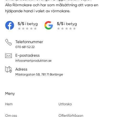
Alla Rörmokare
och har som målsättning att vara en
hjälpande hand i valet av rörmokare.
5/5
i betyg
5/5
i betyg
Telefonnummer
070 681 52 22
E-postadress
info@smartproduktion.se
Adress
Mästargatan 5B, 781 71 Borlänge
Meny
Hem
Utforska
Om oss
Offertförfrågan