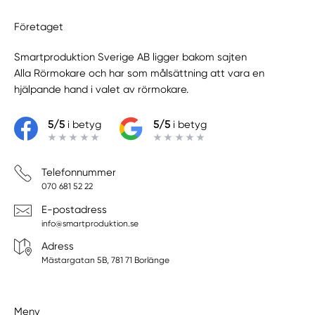
Företaget
Smartproduktion Sverige AB ligger bakom sajten
Alla Rörmokare
och har som målsättning att vara en
hjälpande hand i valet av rörmokare.
5/5
i betyg
5/5
i betyg
Telefonnummer
070 681 52 22
E-postadress
info@smartproduktion.se
Adress
Mästargatan 5B, 781 71 Borlänge
Meny