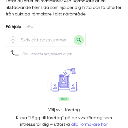
Letar du efter en rörmokare? Alla Rörmokare är en
rikstäckande hemsida som hjälper dig hitta och få offerter
från duktiga rörmokare i ditt närområde
Få hjälp
eller
Psst, använd din position vetja!
Välj vvs-företag
Klicka "Lägg till företag" på de vvs-företag som
intresserar dig – utforska
alla rörmokare här
.