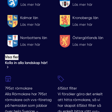
Läs mer här
Läs mer här
Kalmar län
Kronobergs län
Läs mer här
Läs mer här
Norrbottens län
Östergötlands län
Läs mer här
Läs mer här
Visa fler
Kolla in alla landskap här!
795st rörmokare
6156st filter
Alla Rörmokare har 795st
Vi försöker göra det enkelt
rörmokare och vvs-företag
att hitta rörmokare, så vi
på hemsidan som jobbar
har skapat 6156st filter så
över hela Sverige –
du enkelt hittar rätt vvs-