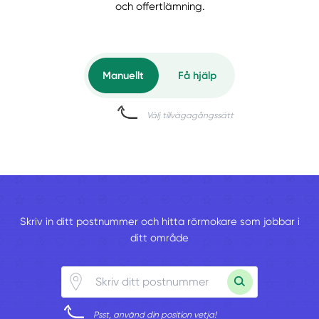
och offertlämning.
Manuellt
Få hjälp
Välj tillvägagångssätt
Skriv in ditt postnummer och hitta rörmokare som jobbar i
ditt område
Psst, använd din position vetja!