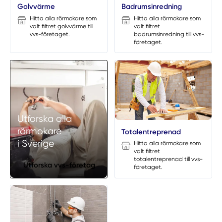
Golvvärme
Badrumsinredning
Hitta alla rörmokare som
Hitta alla rörmokare som
valt filtret golvvärme till
valt filtret
vvs-företaget.
badrumsinredning till vvs-
företaget.
Utforska alla
rörmokare
Totalentreprenad
i Sverige
Hitta alla rörmokare som
valt filtret
totalentreprenad till vvs-
Utforska vvs-företag
företaget.