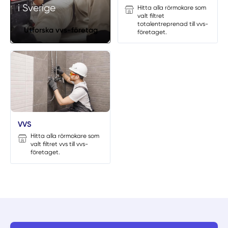
i Sverige
Hitta alla rörmokare som
valt filtret
totalentreprenad till vvs-
Utforska vvs-företag
företaget.
VVS
Hitta alla rörmokare som
valt filtret vvs till vvs-
företaget.
Fråga Alla Rörmokare