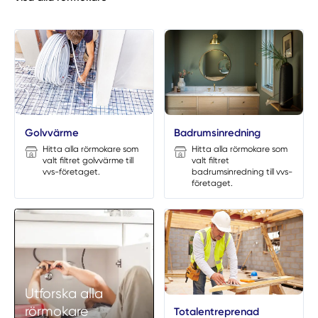
Golvvärme
Badrumsinredning
Hitta alla rörmokare som
Hitta alla rörmokare som
valt filtret golvvärme till
valt filtret
vvs-företaget.
badrumsinredning till vvs-
företaget.
Utforska alla
rörmokare
Totalentreprenad