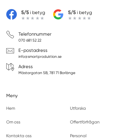
5/5
i betyg
5/5
i betyg
Telefonnummer
070 681 52 22
E-postadress
info@smartproduktion.se
Adress
Mästargatan 5B, 781 71 Borlänge
Meny
Hem
Utforska
Om oss
Offertförfrågan
Kontakta oss
Personal