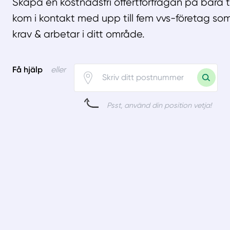
Skapa en kostnadsfri offertförfrågan på bara 
kom i kontakt med upp till fem vvs-företag som
krav & arbetar i ditt område.
Få hjälp
eller
Psst, använd din position vetja!