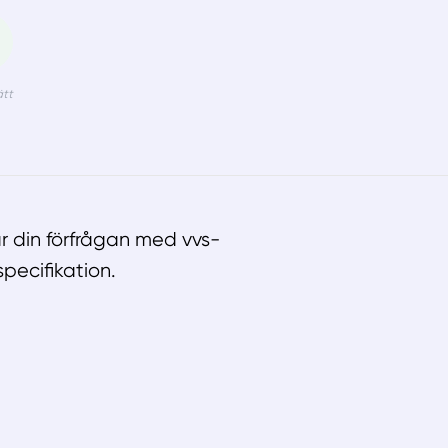
 din förfrågan med vvs-
pecifikation.
llt
Få hjälp