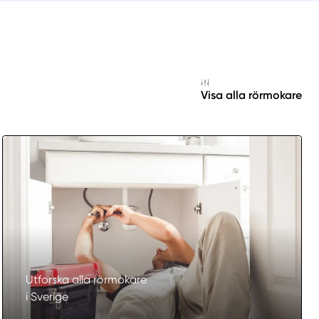
Välj tillvägagångssätt
Visa alla rörmokare
Utforska alla rörmokare
i Sverige