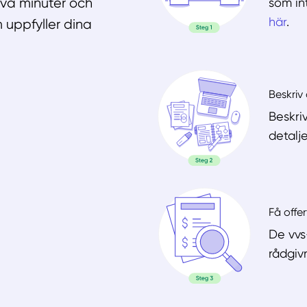
som in
två minuter och
här
.
 uppfyller dina
Beskriv 
Beskri
detalje
Få offer
De vvs
rådgiv