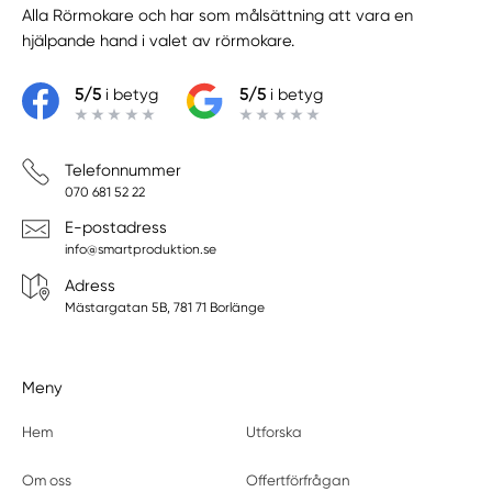
Alla Rörmokare
och har som målsättning att vara en
hjälpande hand i valet av rörmokare.
5/5
i betyg
5/5
i betyg
Telefonnummer
070 681 52 22
E-postadress
info@smartproduktion.se
Adress
Mästargatan 5B, 781 71 Borlänge
Meny
Hem
Utforska
Om oss
Offertförfrågan