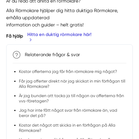
Är du redo att anlita en rörmokare?
Alla Rörmokare hjälper dig hitta duktiga Rörmokare,
erhålla uppdaterad
information och guider – helt gratis!
Hitta en duktig rörmokare här!
Få hjälp
Relaterande frågor & svar
Kostar offerterna jag får från rörmokare mig något?
Får jag offerter direkt när jag skickat in min förfrågan till
Alla Rörmokare?
Är jag bunden att tacka ja till någon av offerterna från
vvs-företagen?
Jag har inte fått något svar från rörmokare än, vad
beror det på?
Kostar det något att skicka in en förfrågan på Alla
Rörmokare?