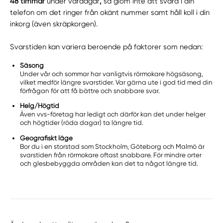
48 timmar
under vardagar
,
så glöm inte att svara i din
telefon om det ringer från okänt nummer samt håll koll i din
inkorg (även skräpkorgen).
Svarstiden kan variera beroende på faktorer som nedan:
Säsong
Under vår och sommar har vanligtvis rörmokare högsäsong,
vilket medför längre svarstider. Var gärna ute i god tid med din
förfrågan för att få bättre och snabbare svar.
Helg/Högtid
Även vvs-företag har ledigt och därför kan det under helger
och högtider (röda dagar) ta längre tid.
Geografiskt läge
Bor du i en storstad som Stockholm, Göteborg och Malmö är
svarstiden från rörmokare oftast snabbare. För mindre orter
och glesbebyggda områden kan det ta något längre tid.