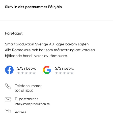
Skriv in ditt postnummer
Få hjälp
Företaget
Smartproduktion Sverige AB ligger bakom sajten
Alla Rörmokare
och har som målsättning att vara en
hjälpande hand i valet av rörmokare.
5/5
i betyg
5/5
i betyg
Telefonnummer
070 681 52 22
E-postadress
info@smartproduktion.se
Adress