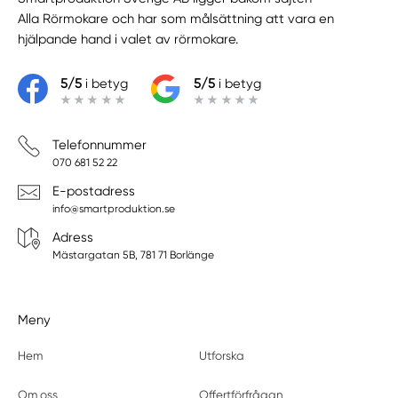
Alla Rörmokare
och har som målsättning att vara en
hjälpande hand i valet av rörmokare.
5/5
i betyg
5/5
i betyg
Telefonnummer
070 681 52 22
E-postadress
info@smartproduktion.se
Adress
Mästargatan 5B, 781 71 Borlänge
Meny
Hem
Utforska
Om oss
Offertförfrågan