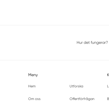
Hur det fungerar?
Meny
Hem
Utforska
L
Om oss
Offertförfrågan
B