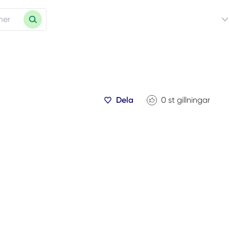
Dela
0
st gillningar