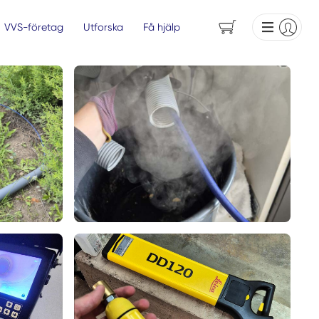
VVS-företag
Utforska
Få hjälp