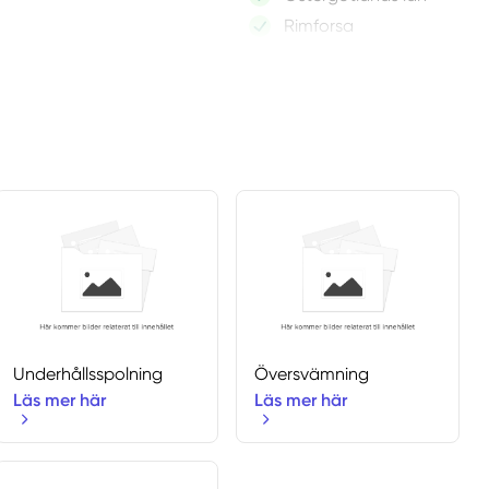
Rimforsa
Skänninge
Skärblacka
Söderköping
Väderstad
Vadstena
Valdemarsvik
Vikbolandet
Vreta Kloster
Ydre
Underhållsspolning
Översvämning
Läs mer här
Läs mer här