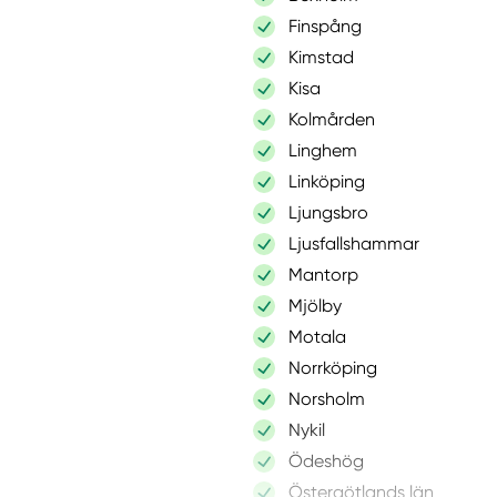
Finspång
Kimstad
Kisa
Kolmården
Linghem
Linköping
Ljungsbro
Ljusfallshammar
Mantorp
Mjölby
Motala
Norrköping
Norsholm
Nykil
Ödeshög
Östergötlands län