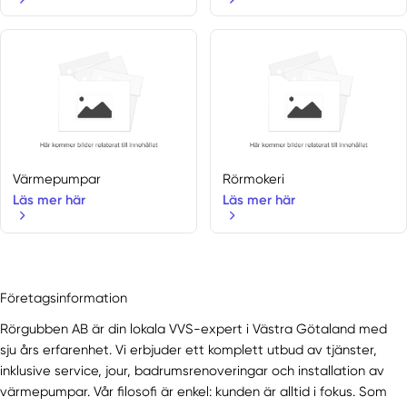
Hunnebostrand
Hyssna
Istorp
Jonsered
Kållekärr
Kållered
Kättilstorp
Kinna
Värmepumpar
Rörmokeri
Kinnarp
Läs mer här
Läs mer här
Klövedal
Kungälv
Kvänum
Landvetter
Företagsinformation
Lerdala
Rörgubben AB är din lokala VVS-expert i Västra Götaland med
Lerum
sju års erfarenhet. Vi erbjuder ett komplett utbud av tjänster,
Lidköping
inklusive service, jour, badrumsrenoveringar och installation av
Lilla Edet
värmepumpar. Vår filosofi är enkel: kunden är alltid i fokus. Som