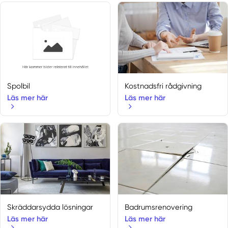
Gråbo
Gunnilse
Hajom
Hällingsjö
Harestad
Härryda
Herrljunga
Spolbil
Kostnadsfri rådgivning
Hindås
Läs mer här
Läs mer här
Hisings Backa
Hisings Kärra
Hjälteby
Hjo
Hökerum
Hönö
Horred
Hovås
Skräddarsydda lösningar
Badrumsrenovering
Höviksnäs
Läs mer här
Läs mer här