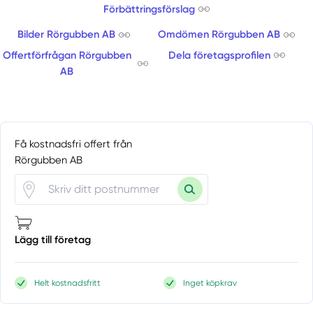
Ödsmål
Förbättringsförslag
Öjersjö
Bilder Rörgubben AB
Omdömen Rörgubben AB
Olofstorp
Offertförfrågan Rörgubben
Dela företagsprofilen
Olsfors
AB
Öxnevalla
Partille
Rabbalshede
Romelanda
Få kostnadsfri offert från
Rönnäng
Rörgubben AB
Rud
Säve
Sävedalen
Sjömarken
Lägg till företag
Sjövik
Sjuntorp
Skara
Helt kostnadsfritt
Inget köpkrav
Skärhamn