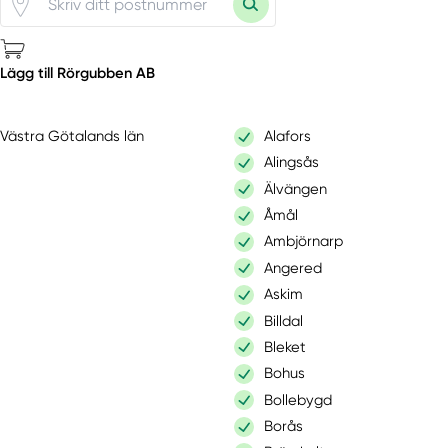
Lägg till Rörgubben AB
Västra Götalands län
Alafors
Alingsås
Älvängen
Åmål
Ambjörnarp
Angered
Askim
Billdal
Bleket
Bohus
Bollebygd
Borås