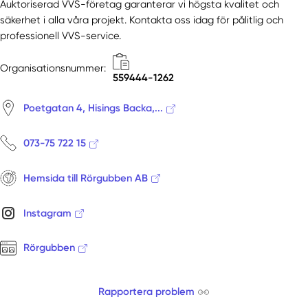
Limmared
Auktoriserad VVS-företag garanterar vi högsta kvalitet och
säkerhet i alla våra projekt. Kontakta oss idag för pålitlig och
Lindome
professionell VVS-service.
Ljung
Ljungskile
Organisationsnummer:
Lödöse
559444-1262
Lysekil
Poetgatan 4, Hisings Backa,...
Målsryd
Marbäck
073-75 722 15
Mariestad
Marstrand
Hemsida till Rörgubben AB
Masthugget
Mellerud
Instagram
Mölndal
Mölndal Östra
Rörgubben
Mölnlycke
Munkedal
Rapportera problem
Nol