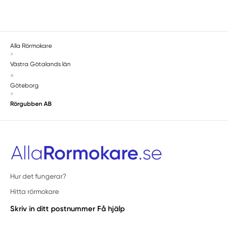
Skene
Skepplanda
Skövde
Sollebrunn
Alla Rörmokare
»
Stenkullen
Västra Götalands län
Stenstorp
»
Stenungsund
Göteborg
»
Stora Höga
Rörgubben AB
Strömstad
Surte
Svanesund
Svenljunga
Tanumshede
Tidaholm
Hur det fungerar?
Timmele
Hitta rörmokare
Töreboda
Skriv in ditt postnummer
Få hjälp
Torslanda