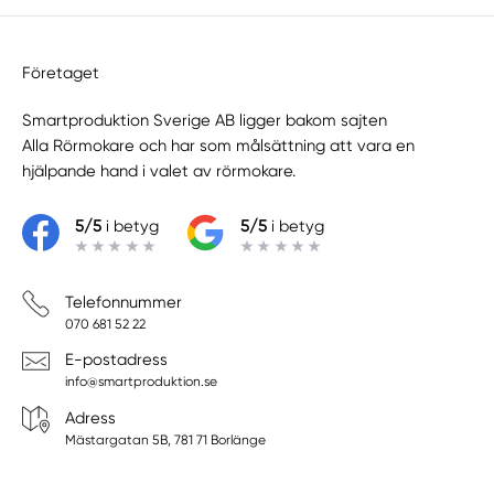
Tranemo
Tråvad
Trollhättan
Företaget
Ucklum
Smartproduktion Sverige AB ligger bakom sajten
Uddevalla
Alla Rörmokare
och har som målsättning att vara en
Ulricehamn
hjälpande hand i valet av rörmokare.
Vänersborg
Vara
5/5
i betyg
5/5
i betyg
Vårgårda
Vargön
Väring
Telefonnummer
Varnhem
070 681 52 22
Värsås
E-postadress
Västerlanda
info@smartproduktion.se
Västra Frölunda
Adress
Västra Götalands län
Mästargatan 5B, 781 71 Borlänge
Vinninga