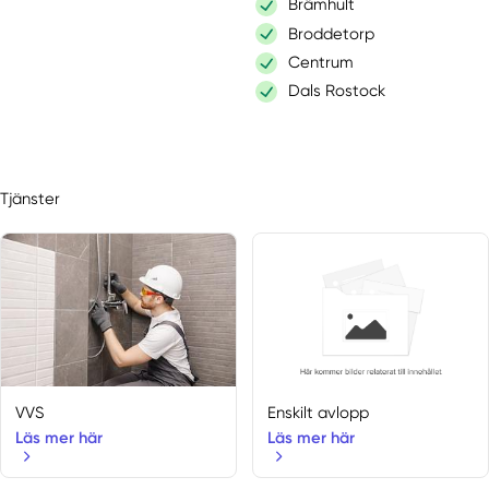
Brämhult
Broddetorp
Centrum
Dals Rostock
Dingle
Fagerfjäll
Falköping
Tjänster
Fjällbacka
Floby
Floda
Frändefors
Fristad
Gårdsjö
Göta
Göteborg
VVS
Enskilt avlopp
Götene
Läs mer här
Läs mer här
Gothenburg