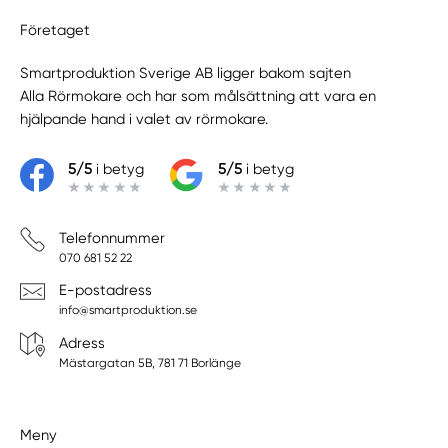
Företaget
Smartproduktion Sverige AB ligger bakom sajten
Alla Rörmokare
och har som målsättning att vara en
hjälpande hand i valet av rörmokare.
5/5
i betyg
5/5
i betyg
Telefonnummer
070 681 52 22
E-postadress
info@smartproduktion.se
Adress
Mästargatan 5B, 781 71 Borlänge
Meny