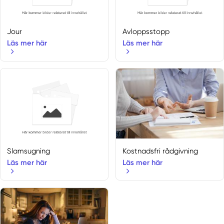
Uppsala län
Bålsta
Fjärdhundra
Jour
Avloppsstopp
Järlåsa
Läs mer här
Läs mer här
Örsundsbro
Storvreta
Uppsala län
Björklinge
Grillby
Skokloster
Vänge
Bälinge
Slamsugning
Kostnadsfri rådgivning
Enköping
Läs mer här
Läs mer här
Håbo
Heby
Knivsta
Uppsala
Alunda