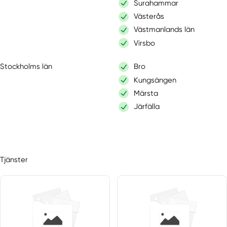
Surahammar
Västerås
Västmanlands län
Virsbo
Stockholms län
Bro
Kungsängen
Märsta
Järfälla
Södermanlands län
Eskilstuna
Åkers Styckebruk
Mariefred
Tjänster
Kvicksund
Strängnäs
Stallarholmen
Torshälla