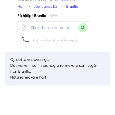
Hem
»
Jämtlands län
»
Brunflo
Få hjälp i Brunflo
eller
Psst, använd din position vetja!
Oj, detta var ovanligt.
Det verkar inte finnas några rörmokare som utgår
från Brunflo.
Hitta rörmokare här!