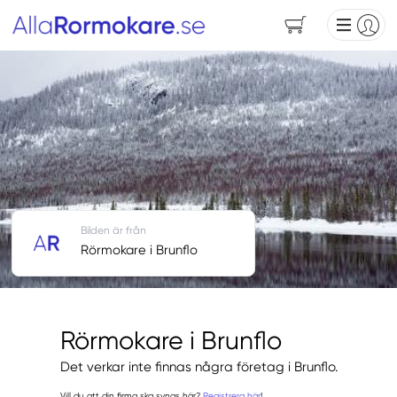
Bilden är från
Rörmokare i Brunflo
Rörmokare i Brunflo
Det verkar inte finnas några företag i Brunflo.
Vill du att din firma ska synas här?
Registrera här
!