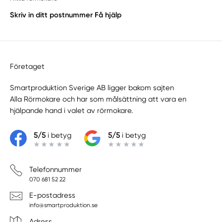
Skriv in ditt postnummer
Få hjälp
Företaget
Smartproduktion Sverige AB ligger bakom sajten
Alla Rörmokare
och har som målsättning att vara en
hjälpande hand i valet av rörmokare.
5/5
i betyg
5/5
i betyg
Telefonnummer
070 681 52 22
E-postadress
info@smartproduktion.se
Adress