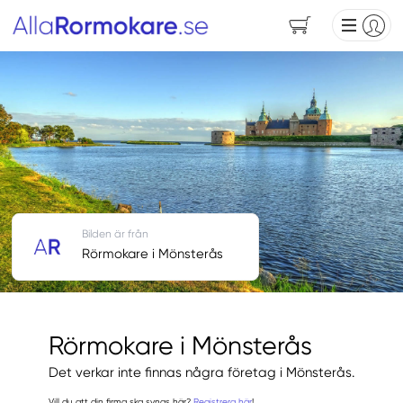
Bilden är från
Rörmokare i Mönsterås
Rörmokare i Mönsterås
Det verkar inte finnas några företag i Mönsterås.
Vill du att din firma ska synas här?
Registrera här
!