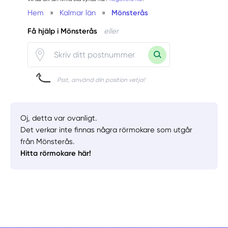
Hem
»
Kalmar län
»
Mönsterås
Få hjälp i Mönsterås
eller
Psst, använd din position vetja!
Oj, detta var ovanligt.
Det verkar inte finnas några rörmokare som utgår
från Mönsterås.
Hitta rörmokare här!