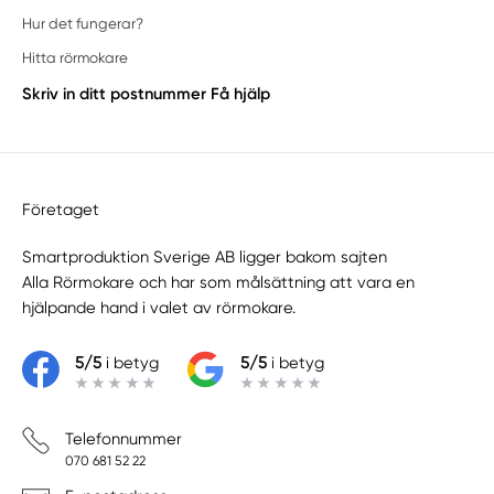
Hur det fungerar?
Hitta rörmokare
Skriv in ditt postnummer
Få hjälp
Företaget
Smartproduktion Sverige AB ligger bakom sajten
Alla Rörmokare
och har som målsättning att vara en
hjälpande hand i valet av rörmokare.
5/5
i betyg
5/5
i betyg
Telefonnummer
070 681 52 22