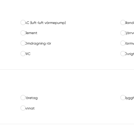
AC (luft-luft värmepump)
Bland
Element
Fjärr
Omdragning rör
Varmv
WC
Övrigt
Företag
Byggh
Annat