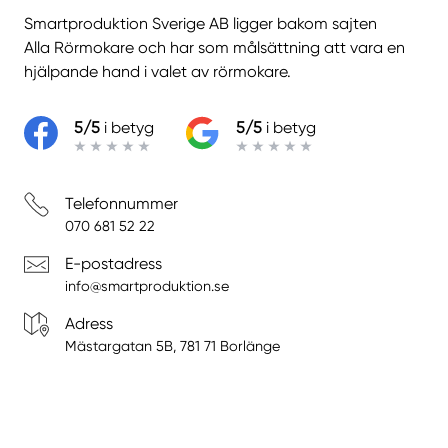
Smartproduktion Sverige AB ligger bakom sajten
Alla Rörmokare
och har som målsättning att vara en
hjälpande hand i valet av rörmokare.
5/5
i betyg
5/5
i betyg
Telefonnummer
070 681 52 22
E-postadress
info@smartproduktion.se
Adress
Mästargatan 5B, 781 71 Borlänge