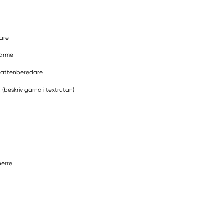
are
värme
attenberedare
 (beskriv gärna i textrutan)
erre