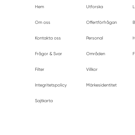
Hem
Utforska
L
Om oss
Offertförfrågan
B
Kontakta oss
Personal
H
Frågor & Svar
Områden
F
Filter
Villkor
Integritetspolicy
Märkesidentitet
Sajtkarta