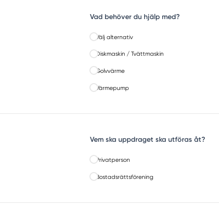
Vad behöver du hjälp med?
Välj alternativ
Diskmaskin / Tvättmaskin
Golvvärme
Värmepump
Vem ska uppdraget ska utföras åt?
Privatperson
Bostadsrättsförening