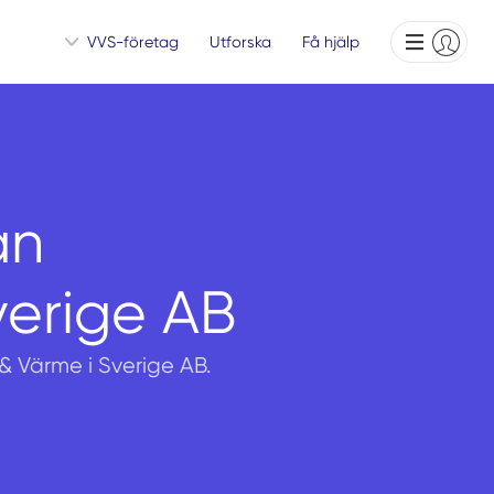
VVS-företag
Utforska
Få hjälp
ån
verige AB
 & Värme i Sverige AB.