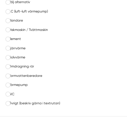
Välj alternativ
AC (luft-luft värmepump)
Blandare
Diskmaskin / Tvättmaskin
Element
Fjärrvärme
Golvvärme
Omdragning rör
Varmvattenberedare
Värmepump
WC
Övrigt (beskriv gärna i textrutan)