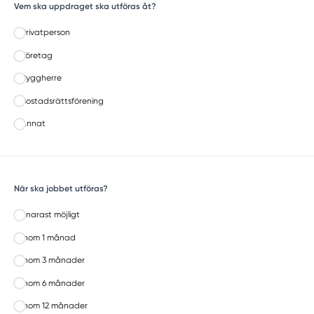
Vem ska uppdraget ska utföras åt?
Privatperson
Företag
Byggherre
Bostadsrättsförening
Annat
När ska jobbet utföras?
Snarast möjligt
Inom 1 månad
Inom 3 månader
Inom 6 månader
Inom 12 månader