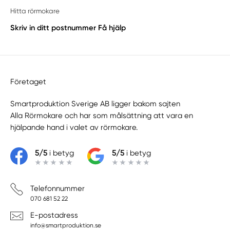
Hitta rörmokare
Skriv in ditt postnummer
Få hjälp
Företaget
Smartproduktion Sverige AB ligger bakom sajten
Alla Rörmokare
och har som målsättning att vara en
hjälpande hand i valet av rörmokare.
5/5
i betyg
5/5
i betyg
Telefonnummer
070 681 52 22
E-postadress
info@smartproduktion.se