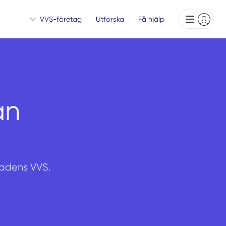
VVS-företag
Utforska
Få hjälp
ån
stadens VVS.