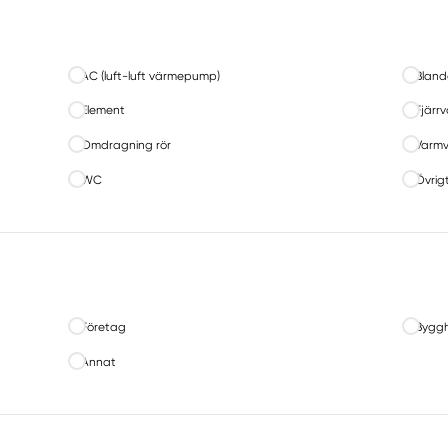
AC (luft-luft värmepump)
Bland
Element
Fjärr
Omdragning rör
Varmv
WC
Övrigt
Företag
Byggh
Annat