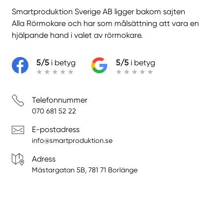
Smartproduktion Sverige AB ligger bakom sajten
Alla Rörmokare
och har som målsättning att vara en
hjälpande hand i valet av rörmokare.
5/5
i betyg
5/5
i betyg
Telefonnummer
070 681 52 22
E-postadress
info@smartproduktion.se
Adress
Mästargatan 5B, 781 71 Borlänge