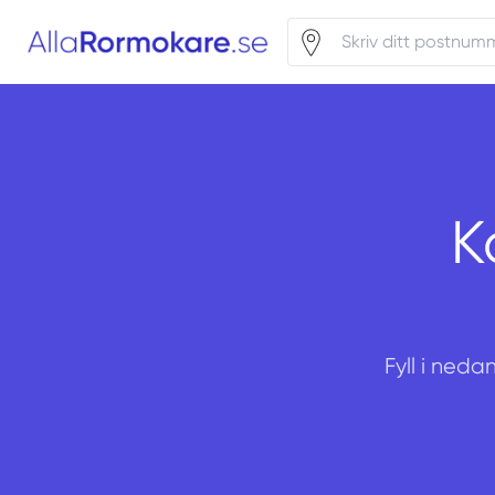
K
Fyll i neda