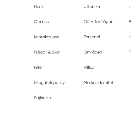
Hem
Utforska
L
Om oss
Offertförfrågan
B
Kontakta oss
Personal
H
Frågor & Svar
Områden
F
Filter
Villkor
Integritetspolicy
Märkesidentitet
Sajtkarta