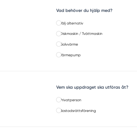
Vad behöver du hjälp med?
Välj alternativ
Diskmaskin / Tvättmaskin
Golvvärme
Värmepump
Vem ska uppdraget ska utföras åt?
Privatperson
Bostadsrättsförening