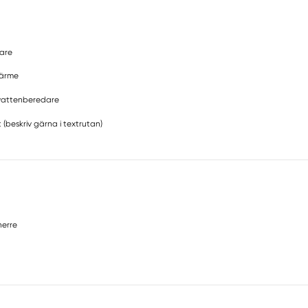
are
värme
attenberedare
 (beskriv gärna i textrutan)
erre