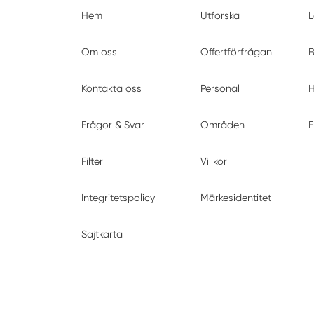
Hem
Utforska
L
Om oss
Offertförfrågan
B
Kontakta oss
Personal
H
Frågor & Svar
Områden
F
Filter
Villkor
Integritetspolicy
Märkesidentitet
Sajtkarta