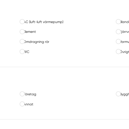
AC (luft-luft värmepump)
Bland
Element
Fjärr
Omdragning rör
Varmv
WC
Övrigt
Företag
Byggh
Annat