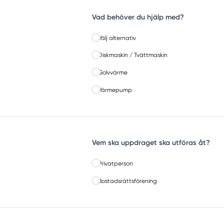
Vad behöver du hjälp med?
Välj alternativ
Diskmaskin / Tvättmaskin
Golvvärme
Värmepump
Vem ska uppdraget ska utföras åt?
Privatperson
Bostadsrättsförening