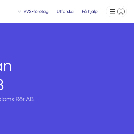
VVS-företag
Utforska
Få hjälp
ån
B
rbloms Rör AB.