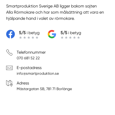
Smartproduktion Sverige AB ligger bakom sajten
Alla Rörmokare
och har som målsättning att vara en
hjälpande hand i valet av rörmokare.
5/5
i betyg
5/5
i betyg
Telefonnummer
070 681 52 22
E-postadress
info@smartproduktion.se
Adress
Mästargatan 5B, 781 71 Borlänge