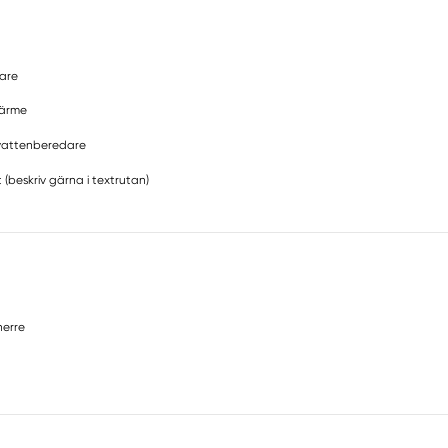
are
värme
attenberedare
 (beskriv gärna i textrutan)
erre