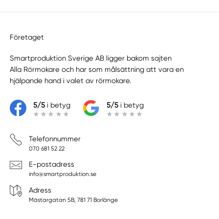
Företaget
Smartproduktion Sverige AB ligger bakom sajten
Alla Rörmokare
och har som målsättning att vara en
hjälpande hand i valet av rörmokare.
5/5
i betyg
5/5
i betyg
Telefonnummer
070 681 52 22
E-postadress
info@smartproduktion.se
Adress
Mästargatan 5B, 781 71 Borlänge