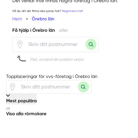
Det verkar inte finnas några företag i Örebro län.
Vill du att din firma ska synas här?
Registrera här
!
Hem
»
Örebro län
Få hjälp i Örebro län
eller
Psst, använd din position vetja!
Topplaceringar för vvs-företag i Örebro län
Mest populära
Visa alla rörmokare