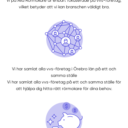
Vi på Alla Rörmokare är enbart fokuserade på vvs-företag,
vilket betyder att vi kan branschen väldigt bra.
Välj tillvägagångssätt
Vi har samlat alla vvs-företag i Örebro län på ett och
samma ställe
Vi har samlat alla vvs-företag på ett och samma ställe för
att hjälpa dig hitta rätt rörmokare för dina behov.