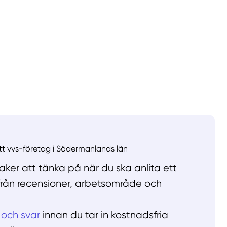
llt
Få hjälp
Välj tillvägagångssätt
ett vvs-företag i Södermanlands län
ker att tänka på när du ska anlita ett
 från recensioner, arbetsområde och
 och svar
innan du tar in kostnadsfria