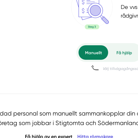
De vvs
rådgiv
ildad personal som manuellt sammankopplar din o
öretag som jobbar i Stigtomta och Södermanlan
Få hjälp av en expert
Hitta rörmokare