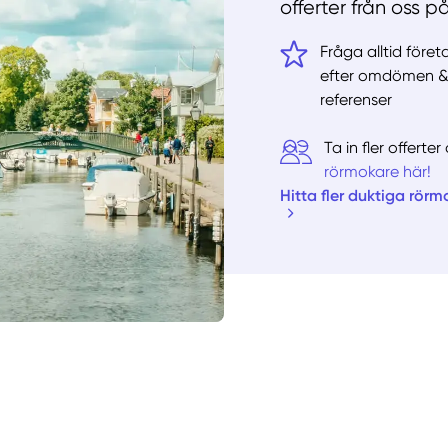
offerter från oss p
Fråga alltid före
efter omdömen 
referenser
Ta in fler offert
rörmokare här!
Hitta fler duktiga rörm