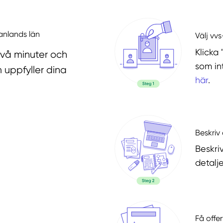
anlands län
Välj vv
Klicka 
två minuter och
som in
 uppfyller dina
här
.
Beskriv 
Beskri
detalje
Få offer