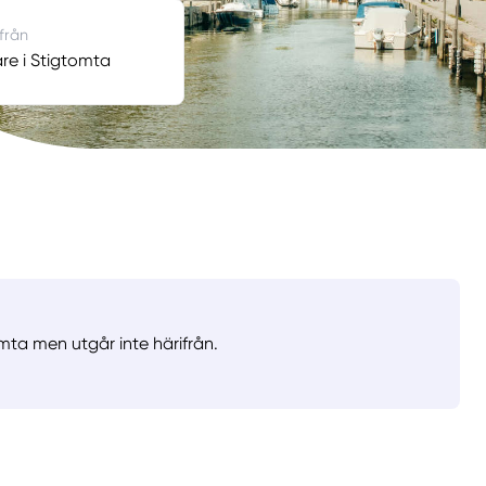
 från
e i Stigtomta
mta men utgår inte härifrån.