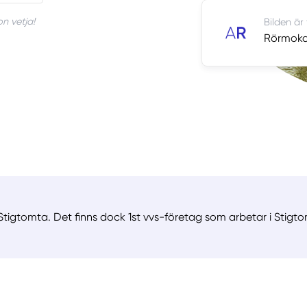
n vetja!
Bilden är
Rörmokar
Stigtomta. Det finns dock 1st vvs-företag som arbetar i Stigto