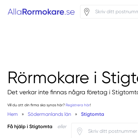
Rörmokare i Stig
Det verkar inte finnas några företag i Stigtomt
Vill du att din firma ska synas här?
Registrera här
!
Hem
»
Södermanlands län
»
Stigtomta
Få hjälp i Stigtomta
eller