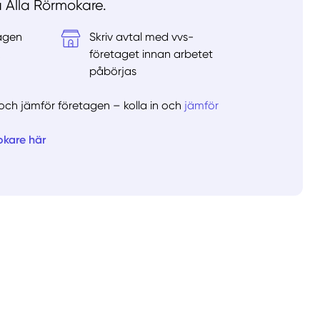
å Alla Rörmokare.
tagen
Skriv avtal med vvs-
&
företaget innan arbetet
påbörjas
er och jämför företagen – kolla in och
jämför
okare här