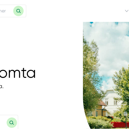
tomta
a.