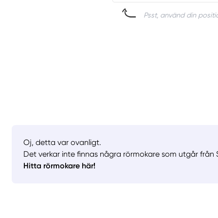
Psst, använd din positio
Oj, detta var ovanligt.
Det verkar inte finnas några rörmokare som utgår från 
Hitta rörmokare här!