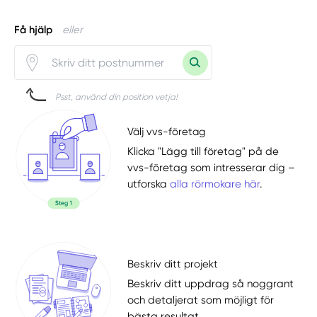
Få hjälp
eller
Psst, använd din position vetja!
Välj vvs-företag
Klicka "Lägg till företag" på de
vvs-företag som intresserar dig –
utforska
alla rörmokare här
.
Beskriv ditt projekt
Beskriv ditt uppdrag så noggrant
och detaljerat som möjligt för
bästa resultat.