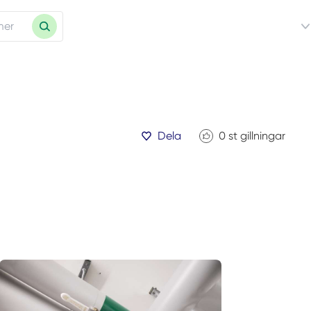
Dela
0
st gillningar