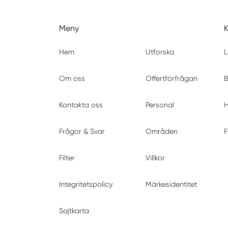
Meny
Hem
Utforska
L
Om oss
Offertförfrågan
B
Kontakta oss
Personal
H
Frågor & Svar
Områden
F
Filter
Villkor
Integritetspolicy
Märkesidentitet
Sajtkarta