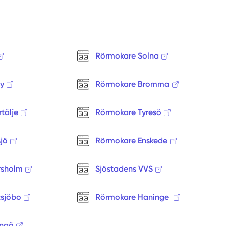
Rörmokare Solna
y
Rörmokare Bromma
tälje
Rörmokare Tyresö
jö
Rörmokare Enskede
rsholm
Sjöstadens VVS
tsjöbo
Rörmokare Haninge
ingö