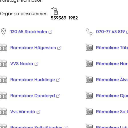
Företagsinformation
Organisationsnummer:
559369-1982
120 65 Stockholm
070-77 43 819
Rörmokare Hägersten
Rörmokare Täb
VVS Nacka
Rörmokare Norr
Rörmokare Huddinge
Rörmokare Älvs
Rörmokare Danderyd
Rörmokare Dju
Vvs Värmdö
Rörmokare Sal
Rörmokare Saltsjöbaden
Rörmokare Lid