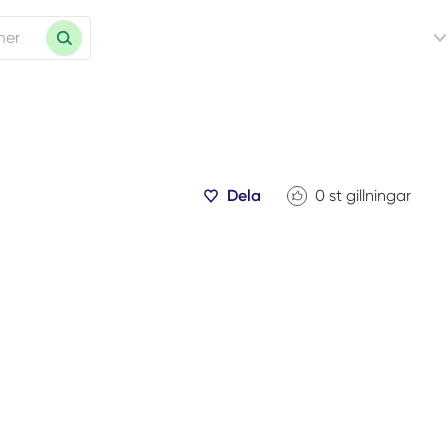
Dela
0
st gillningar