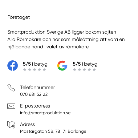
Företaget
Smartproduktion Sverige AB ligger bakom sajten
Alla Rörmokare
och har som målsättning att vara en
hjälpande hand i valet av rörmokare.
5/5
i betyg
5/5
i betyg
Telefonnummer
070 681 52 22
E-postadress
info@smartproduktion.se
Adress
Mästargatan 5B, 781 71 Borlänge