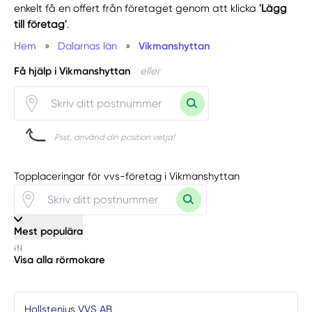
enkelt få en offert från företaget genom att klicka
'Lägg
till företag'
.
Hem
»
Dalarnas län
»
Vikmanshyttan
Få hjälp i Vikmanshyttan
eller
Psst, använd din position vetja!
Topplaceringar för vvs-företag i Vikmanshyttan
Mest populära
Visa alla rörmokare
Hollstenius VVS AB