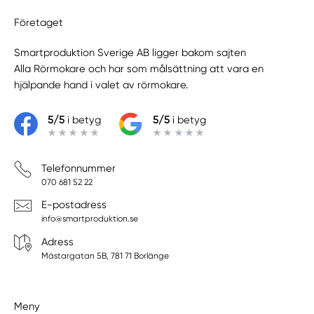
Företaget
Smartproduktion Sverige AB ligger bakom sajten
Alla Rörmokare
och har som målsättning att vara en
hjälpande hand i valet av rörmokare.
5/5
i betyg
5/5
i betyg
Telefonnummer
070 681 52 22
E-postadress
info@smartproduktion.se
Adress
Mästargatan 5B, 781 71 Borlänge
Meny