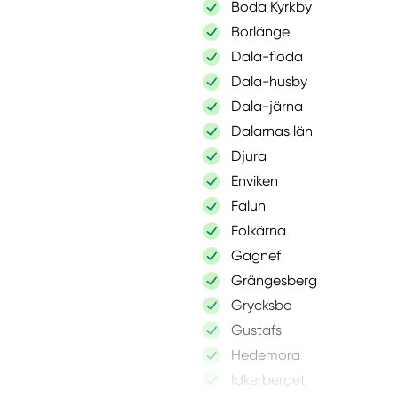
Boda Kyrkby
Borlänge
Dala-floda
Dala-husby
Dala-järna
Dalarnas län
Djura
Enviken
Falun
Folkärna
Gagnef
Grängesberg
Grycksbo
Gustafs
Hedemora
Idkerberget