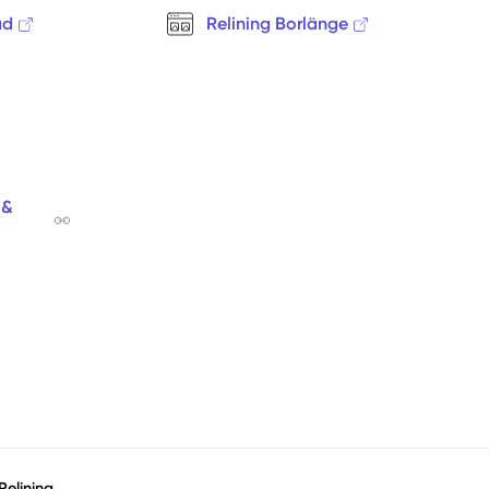
Rättvik
ad
Relining Borlänge
Sågmyra
Sälen
Särna
Säter
Sifferbo
Siljansnäs
 &
Smedjebacken
Söderbärke
Sundborn
Svärdsjö
Tällberg
Våmhus
Vansbro
Venjan
Vikmanshyttan
Relining