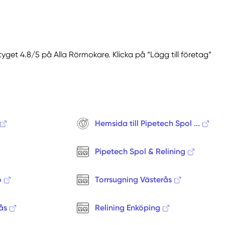
Idre
Insjön
Krylbo
Långshyttan
tyget 4.8/5 på Alla Rörmokare. Klicka på “Lägg till företag”
Leksand
Lima
Linghed
Ludvika
Malung
Hemsida till Pipetech Spol ...
Malungsfors
Mockfjärd
Pipetech Spol & Relining
Mora
Nås
o
Torrsugning Västerås
Nusnäs
Nyhammar
ås
Relining Enköping
Orsa