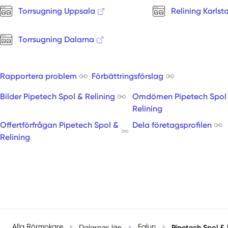
Torrsugning Uppsala
Relining Karlst
Torrsugning Dalarna
Rapportera problem
Förbättringsförslag
Bilder Pipetech Spol & Relining
Omdömen Pipetech Spol
Relining
Offertförfrågan Pipetech Spol &
Dela företagsprofilen
Relining
Alla Rörmokare
»
»
Falun
»
Pipetech Spol & 
Dalarnas län