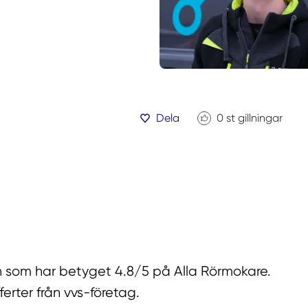
Dela
0
st gillningar
lun som har betyget 4.8/5 på Alla Rörmokare.
ferter från vvs-företag.