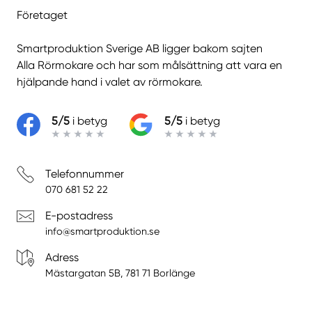
Företaget
Smartproduktion Sverige AB ligger bakom sajten
Alla Rörmokare
och har som målsättning att vara en
hjälpande hand i valet av rörmokare.
5/5
i betyg
5/5
i betyg
Telefonnummer
070 681 52 22
E-postadress
info@smartproduktion.se
Adress
Mästargatan 5B, 781 71 Borlänge