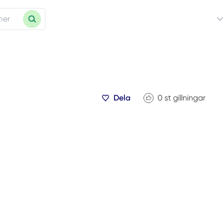
Dela
0
st gillningar