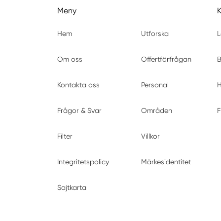
Meny
Hem
Utforska
L
Om oss
Offertförfrågan
B
Kontakta oss
Personal
H
Frågor & Svar
Områden
F
Filter
Villkor
Integritetspolicy
Märkesidentitet
Sajtkarta