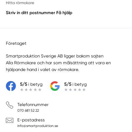
Hitta rörmokare
Skriv in ditt postnummer
Få hjälp
Företaget
Smartproduktion Sverige AB ligger bakom sajten
Alla Rörmokare
och har som målsättning att vara en
hjälpande hand i valet av rörmokare.
5/5
i betyg
5/5
i betyg
Telefonnummer
070 681 52 22
E-postadress
info@smartproduktion.se