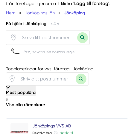
från företaget genom att klicka
'Lägg till företag'
.
Hem
»
Jönköpings län
»
Jönköping
Få hjälp i Jönköping
eller
Psst, använd din position vetja!
Topplaceringar för vvs-företag i Jönköping
Mest populära
Visa alla rörmokare
Jönköpings VVS AB
Relativt bra
(8)