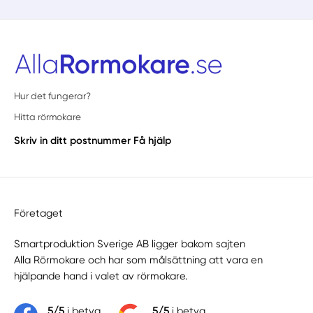
Hur det fungerar?
Hitta rörmokare
Skriv in ditt postnummer
Få hjälp
Företaget
Smartproduktion Sverige AB ligger bakom sajten
Alla Rörmokare
och har som målsättning att vara en
hjälpande hand i valet av rörmokare.
5/5
i betyg
5/5
i betyg