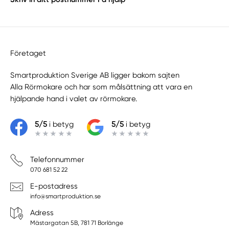
Företaget
Smartproduktion Sverige AB ligger bakom sajten
Alla Rörmokare
och har som målsättning att vara en
hjälpande hand i valet av rörmokare.
5/5
i betyg
5/5
i betyg
Telefonnummer
070 681 52 22
E-postadress
info@smartproduktion.se
Adress
Mästargatan 5B, 781 71 Borlänge