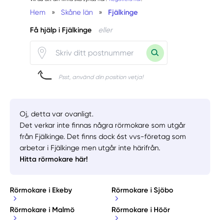
Hem
»
Skåne län
»
Fjälkinge
Få hjälp i Fjälkinge
eller
Psst, använd din position vetja!
Oj, detta var ovanligt.
Det verkar inte finnas några rörmokare som utgår
från Fjälkinge. Det finns dock 6st vvs-företag som
arbetar i Fjälkinge men utgår inte härifrån.
Hitta rörmokare här!
Rörmokare i Ekeby
Rörmokare i Sjöbo
Rörmokare i Malmö
Rörmokare i Höör