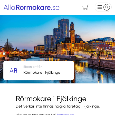
Bilden är från
Rörmokare i Fjälkinge
Rörmokare i Fjälkinge
Det verkar inte finnas några företag i Fjälkinge.
Vill du att din firma ska synas här?
Registrera här
!