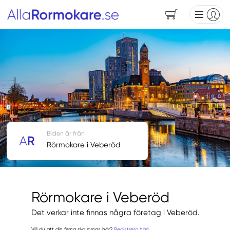
Bilden är från
Rörmokare i Veberöd
Rörmokare i Veberöd
Det verkar inte finnas några företag i Veberöd.
Vill du att din firma ska synas här?
Registrera här
!