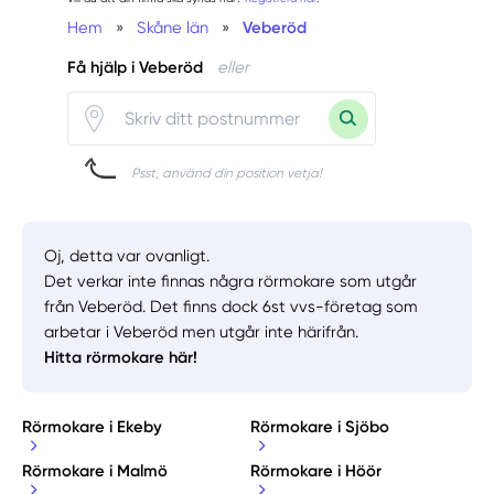
Hem
»
Skåne län
»
Veberöd
Få hjälp i Veberöd
eller
Psst, använd din position vetja!
Oj, detta var ovanligt.
Det verkar inte finnas några rörmokare som utgår
från Veberöd. Det finns dock 6st vvs-företag som
arbetar i Veberöd men utgår inte härifrån.
Hitta rörmokare här!
Rörmokare i Ekeby
Rörmokare i Sjöbo
Rörmokare i Malmö
Rörmokare i Höör