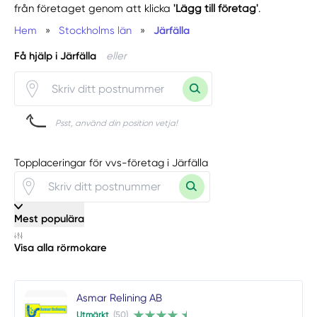
från företaget genom att klicka
'Lägg till företag'
.
Hem
»
Stockholms län
»
Järfälla
Få hjälp i Järfälla
eller
Psst, använd din position vetja!
Topplaceringar för vvs-företag i Järfälla
Mest populära
Visa alla rörmokare
Asmar Relining AB
Utmärkt
(50)