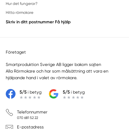
Hur det fungerar?
Hitta rörmokare
Skriv in ditt postnummer
Få hjälp
Företaget
Smartproduktion Sverige AB ligger bakom sajten
Alla Rörmokare
och har som målsättning att vara en
hjälpande hand i valet av rörmokare.
5/5
i betyg
5/5
i betyg
Telefonnummer
070 681 52 22
E-postadress