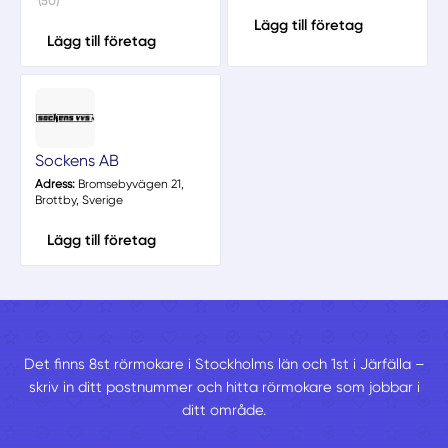
(50)
Lägg till företag
Lägg till företag
Sockens AB
Adress:
Bromsebyvägen 21,
Brottby, Sverige
Lägg till företag
Det finns 8st rörmokare i Stockholms län och 1st i Järfälla –
skriv in ditt postnummer och hitta rörmokare som jobbar i
ditt område.