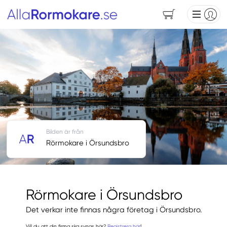
Bilden är från
Rörmokare i Örsundsbro
Rörmokare i Örsundsbro
Det verkar inte finnas några företag i Örsundsbro.
Vill du att din firma ska synas här?
Registrera här
!