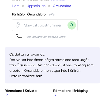
Hem
»
Uppsala län
»
Örsundsbro
Få hjälp i Örsundsbro
eller
Psst, använd din position vetja!
Oj, detta var ovanligt.
Det verkar inte finnas några rörmokare som utgår
från Örsundsbro. Det finns dock 5st vvs-företag som
arbetar i Örsundsbro men utgår inte härifrån.
Hitta rörmokare här!
Rörmokare i Knivsta
Rörmokare i Enköping