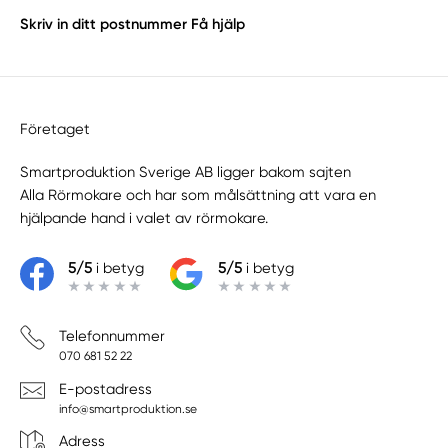
Skriv in ditt postnummer
Få hjälp
Företaget
Smartproduktion Sverige AB ligger bakom sajten
Alla Rörmokare
och har som målsättning att vara en
hjälpande hand i valet av rörmokare.
5/5
i betyg
5/5
i betyg
Telefonnummer
070 681 52 22
E-postadress
info@smartproduktion.se
Adress