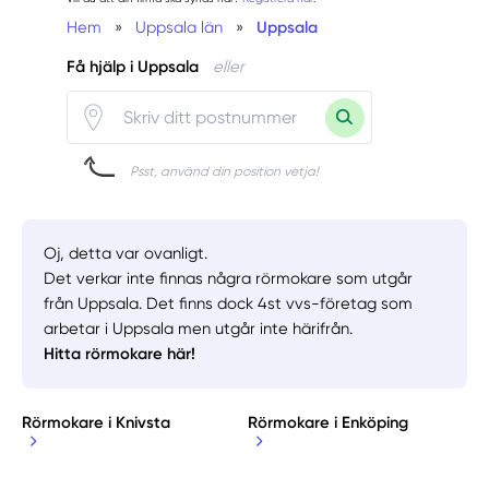
Hem
»
Uppsala län
»
Uppsala
Få hjälp i Uppsala
eller
Psst, använd din position vetja!
Oj, detta var ovanligt.
Det verkar inte finnas några rörmokare som utgår
från Uppsala. Det finns dock 4st vvs-företag som
arbetar i Uppsala men utgår inte härifrån.
Hitta rörmokare här!
Rörmokare i Knivsta
Rörmokare i Enköping