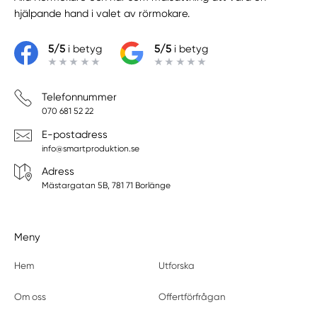
hjälpande hand i valet av rörmokare.
5/5
i betyg
5/5
i betyg
Telefonnummer
070 681 52 22
E-postadress
info@smartproduktion.se
Adress
Mästargatan 5B, 781 71 Borlänge
Meny
Hem
Utforska
Om oss
Offertförfrågan