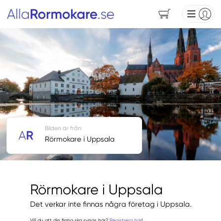
Bilden är från
Rörmokare i Uppsala
Rörmokare i Uppsala
Det verkar inte finnas några företag i Uppsala.
Vill du att din firma ska synas här?
Registrera här
!