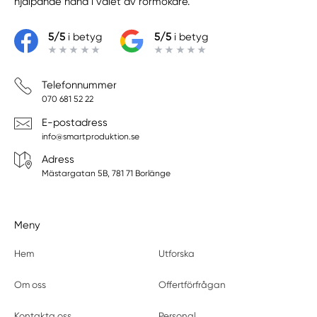
hjälpande hand i valet av rörmokare.
5/5
i betyg
5/5
i betyg
Telefonnummer
070 681 52 22
E-postadress
info@smartproduktion.se
Adress
Mästargatan 5B, 781 71 Borlänge
Meny
Hem
Utforska
Om oss
Offertförfrågan
Kontakta oss
Personal