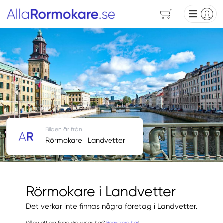
Bilden är från
Rörmokare i Landvetter
Rörmokare i Landvetter
Det verkar inte finnas några företag i Landvetter.
Vill du att din firma ska synas här?
Registrera här
!