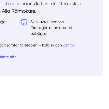
 och svar
innan du tar in kostnadsfria
å Alla Rörmokare.
tagen
Skriv avtal med vvs-
&
företaget innan arbetet
påbörjas
er och jämför företagen – kolla in och
jämför
okare här