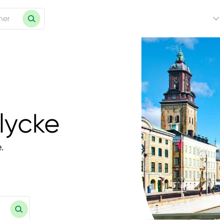
lycke
.