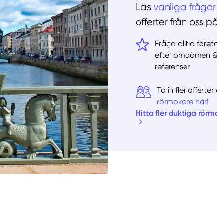
Läs
vanliga frågor
offerter från oss p
Fråga alltid före
efter omdömen 
referenser
Ta in fler offert
rörmokare här!
Hitta fler duktiga rörm