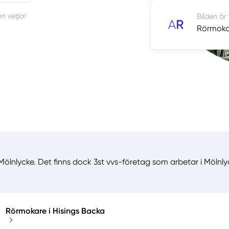
n vetja!
Bilden är
Rörmokar
ölnlycke. Det finns dock 3st vvs-företag som arbetar i Mölnly
Rörmokare i Hisings Backa