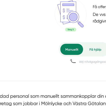
Få offer
De vvs
rådgiv
ildad personal som manuellt sammankopplar din o
öretag som jobbar i Mölnlycke och Västra Götalan