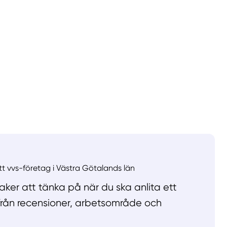
llt
Få hjälp
Välj tillvägagångssätt
ett vvs-företag i Västra Götalands län
ker att tänka på när du ska anlita ett
 från recensioner, arbetsområde och