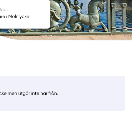
 från
e i Mölnlycke
cke men utgår inte härifrån.