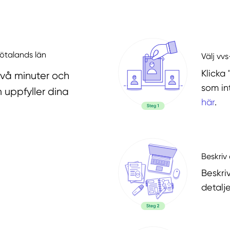
Götalands län
Välj vv
Klicka 
två minuter och
som in
 uppfyller dina
här
.
Beskriv 
Beskri
detalje