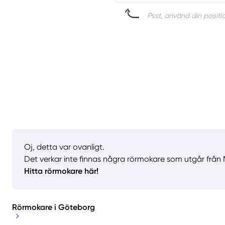
Psst, använd din positio
Oj, detta var ovanligt.
Det verkar inte finnas några rörmokare som utgår från M
Hitta rörmokare här!
Rörmokare i Göteborg