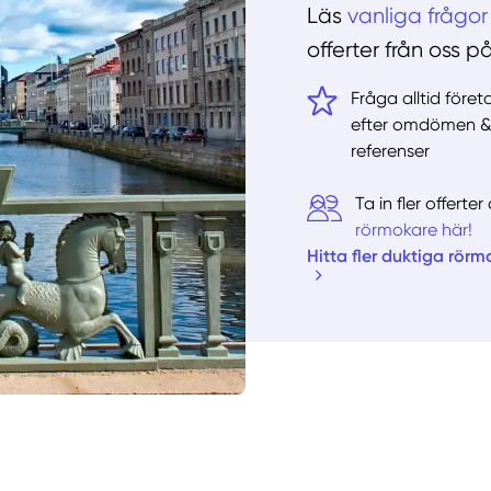
Läs
vanliga frågor
offerter från oss p
Fråga alltid före
efter omdömen 
referenser
Ta in fler offert
rörmokare här!
Hitta fler duktiga rörm