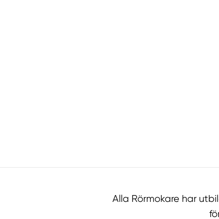
Alla Rörmokare har utb
fö