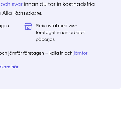
 och svar
innan du tar in kostnadsfria
å Alla Rörmokare.
tagen
Skriv avtal med vvs-
&
företaget innan arbetet
påbörjas
er och jämför företagen – kolla in och
jämför
okare här