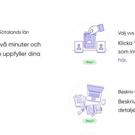
 Götalands län
Välj vv
Klicka 
två minuter och
som in
 uppfyller dina
här
.
Beskriv 
Beskri
detalje