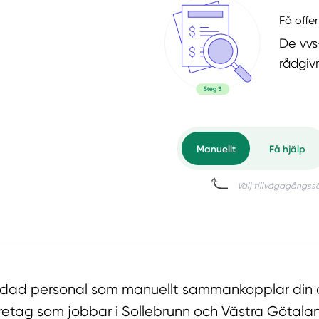
Få offer
De vvs
rådgiv
ildad personal som manuellt sammankopplar din o
retag som jobbar i Sollebrunn och Västra Götala