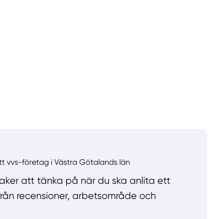
llt
Få hjälp
Välj tillvägagångssätt
ett vvs-företag i Västra Götalands län
ker att tänka på när du ska anlita ett
 från recensioner, arbetsområde och