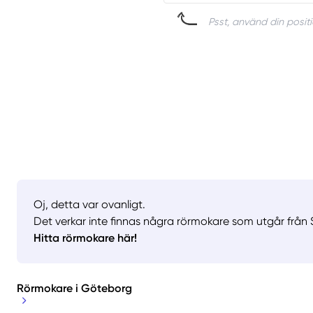
Psst, använd din positi
Oj, detta var ovanligt.
Det verkar inte finnas några rörmokare som utgår från S
Hitta rörmokare här!
Rörmokare i Göteborg