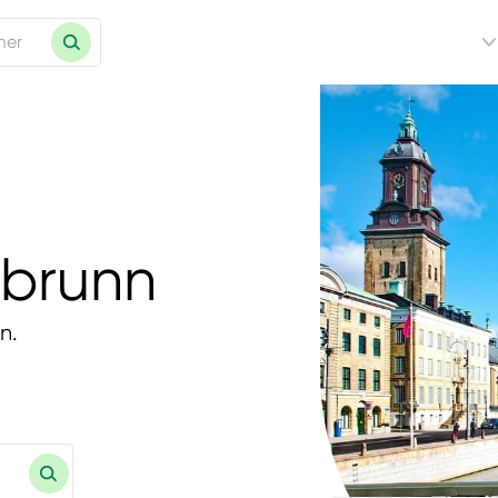
ebrunn
n.