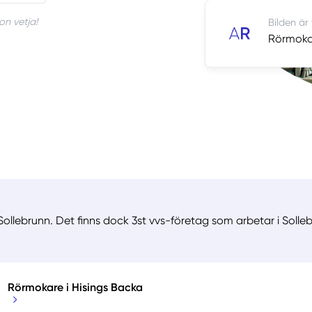
on vetja!
Bilden är
Rörmokar
ollebrunn. Det finns dock 3st vvs-företag som arbetar i Solleb
Rörmokare i Hisings Backa