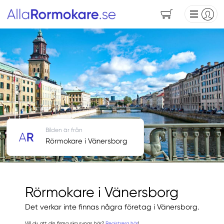
Bilden är från
Rörmokare i Vänersborg
Rörmokare i Vänersborg
Det verkar inte finnas några företag i Vänersborg.
Vill du att din firma ska synas här?
Registrera här
!