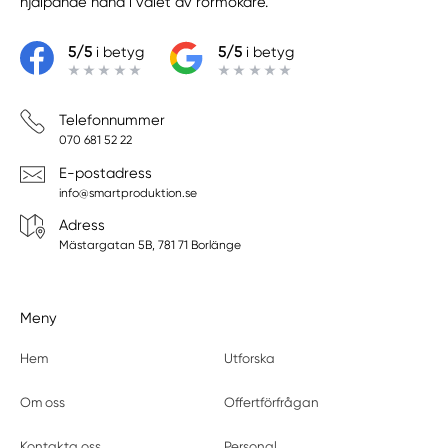
hjälpande hand i valet av rörmokare.
5/5
i betyg
5/5
i betyg
Telefonnummer
070 681 52 22
E-postadress
info@smartproduktion.se
Adress
Mästargatan 5B, 781 71 Borlänge
Meny
Hem
Utforska
Om oss
Offertförfrågan
Kontakta oss
Personal