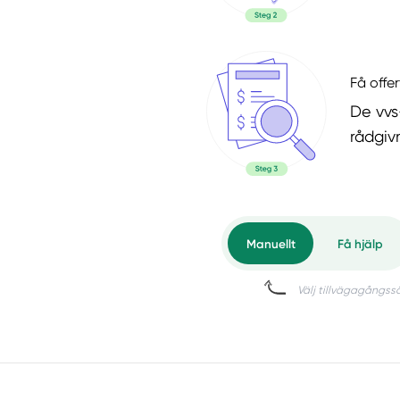
Få offer
De vvs
rådgiv