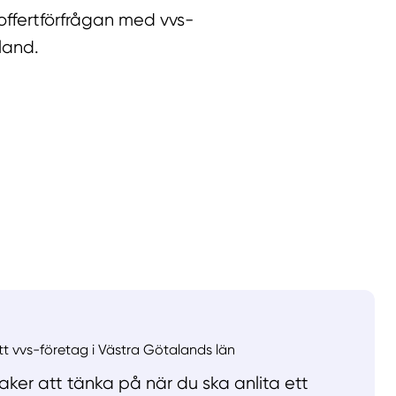
ffertförfrågan med vvs-
land.
llt
Få hjälp
Välj tillvägagångssätt
ett vvs-företag i Västra Götalands län
ker att tänka på när du ska anlita ett