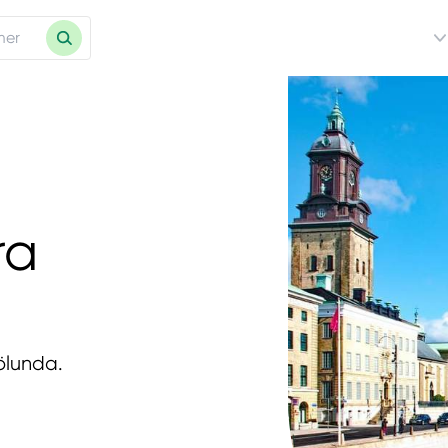
ra
rölunda.