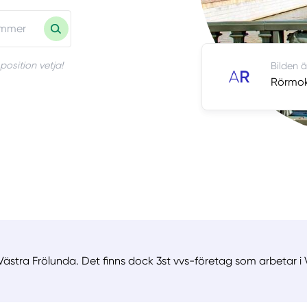
position vetja!
Bilden ä
Rörmoka
ästra Frölunda. Det finns dock 3st vvs-företag som arbetar i 