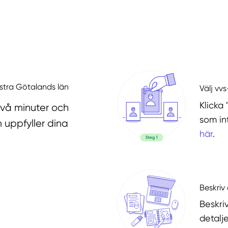
ästra Götalands län
Välj vv
Klicka 
två minuter och
som in
 uppfyller dina
här
.
Beskriv 
Beskri
detalje