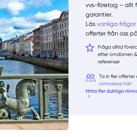
vvs-företag – allt
garantier.
Läs
vanliga frågor
offerter från oss p
Fråga alltid före
efter omdömen 
referenser
Ta in fler offert
rörmokare här!
Hitta fler duktiga rörm