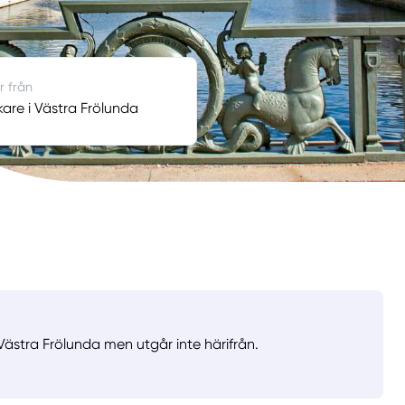
r från
re i Västra Frölunda
Västra Frölunda men utgår inte härifrån.