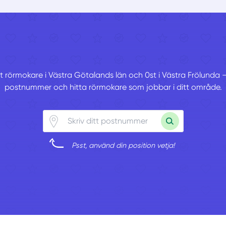
st rörmokare i Västra Götalands län och 0st i Västra Frölunda – s
postnummer och hitta rörmokare som jobbar i ditt område.
Psst, använd din position vetja!