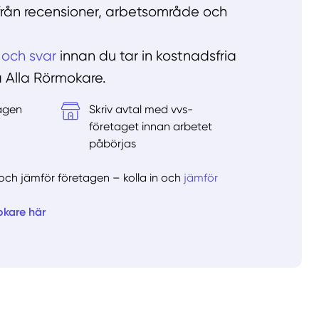
 från recensioner, arbetsområde och
 och svar
innan du tar in kostnadsfria
å Alla Rörmokare.
tagen
Skriv avtal med vvs-
&
företaget innan arbetet
påbörjas
er och jämför företagen – kolla in och
jämför
okare här