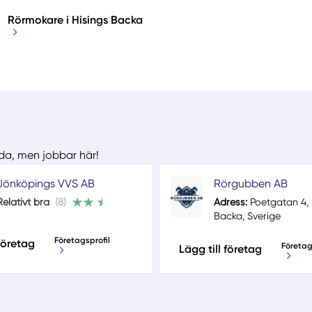
Rörmokare i Hisings Backa
nda, men jobbar här!
Jönköpings VVS AB
Rörgubben AB
Relativt bra
(8)
Adress:
Poetgatan 4, 
Backa, Sverige
Företagsprofil
 företag
Företag
Lägg till företag