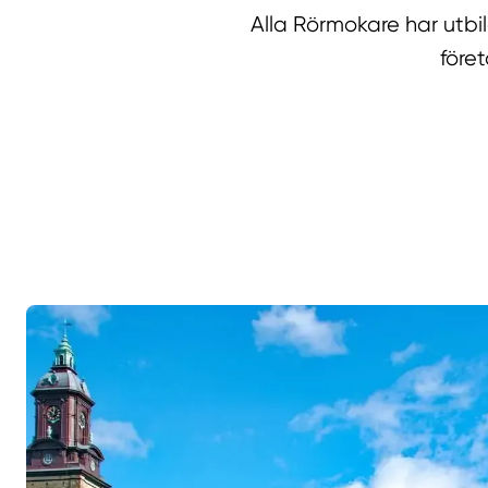
Alla Rörmokare har utb
före