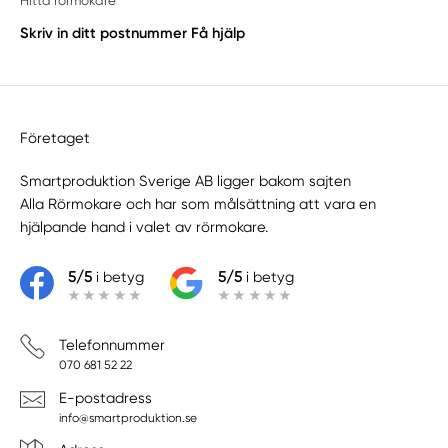
Hitta rörmokare
Skriv in ditt postnummer
Få hjälp
Företaget
Smartproduktion Sverige AB ligger bakom sajten
Alla Rörmokare
och har som målsättning att vara en
hjälpande hand i valet av rörmokare.
5/5
i betyg
5/5
i betyg
Telefonnummer
070 681 52 22
E-postadress
info@smartproduktion.se