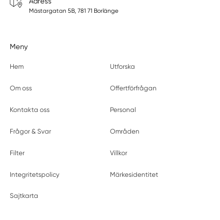
Adress
Mästargatan 5B, 781 71 Borlänge
Meny
Hem
Utforska
Om oss
Offertförfrågan
Kontakta oss
Personal
Frågor & Svar
Områden
Filter
Villkor
Integritetspolicy
Märkesidentitet
Sajtkarta