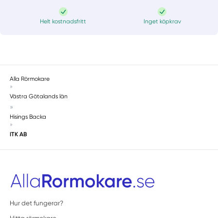
Helt kostnadsfritt
Inget köpkrav
Alla Rörmokare
»
Västra Götalands län
»
Hisings Backa
»
ITK AB
Hur det fungerar?