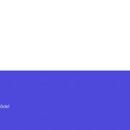
råde!