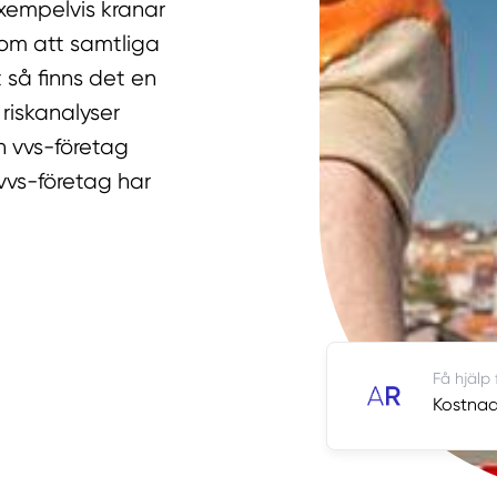
xempelvis kranar
enom att samtliga
 så finns det en
riskanalyser
n vvs-företag
 vvs-företag har
Få hjälp
Kostnads