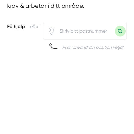
krav & arbetar i ditt område.
Få hjälp
eller
Psst, använd din position vetja!