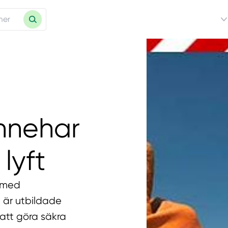
nnehar
lyft
r med
e är utbildade
att göra säkra