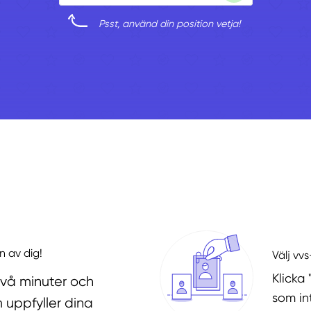
Psst, använd din position vetja!
n av dig!
Välj vv
Klicka 
två minuter och
som in
 uppfyller dina