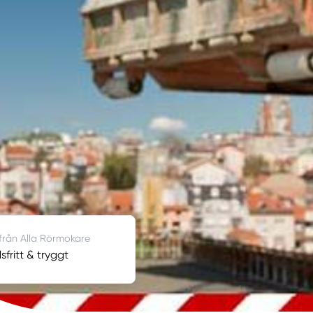
 från Alla Rörmokare
fritt & tryggt