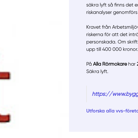
säkra lyft så finns det
riskanalyser genomförs 
Manue
Kravet från Arbetsmiljöv
riskerna för att det in
personskada. Om skrif
upp till 400 000 kronor
På
Alla Rörmokare
har
Säkra lyft.
https://www.bygg
Utforska alla vvs-föret