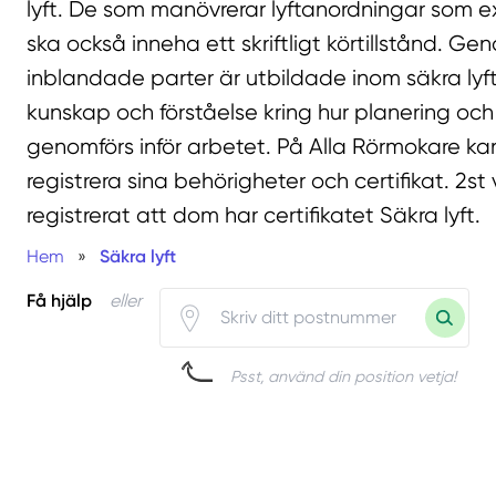
lyft. De som manövrerar lyftanordningar som e
ska också inneha ett skriftligt körtillstånd. G
inblandade parter är utbildade inom säkra lyft
kunskap och förståelse kring hur planering och 
genomförs inför arbetet. På Alla Rörmokare ka
registrera sina behörigheter och certifikat. 2st
registrerat att dom har certifikatet Säkra lyft.
Hem
»
Säkra lyft
Få hjälp
eller
Psst, använd din position vetja!