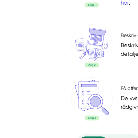
här
.
Beskriv 
Beskri
detalje
Få offer
De vvs
rådgiv