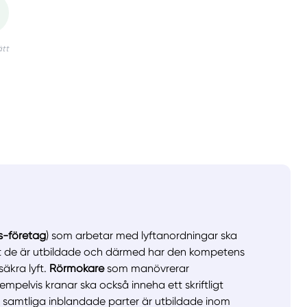
s-företag
) som arbetar med lyftanordningar ska
 att de är utbildade och därmed har den kompetens
säkra lyft.
Rörmokare
som manövrerar
mpelvis kranar ska också inneha ett skriftligt
t samtliga inblandade parter är utbildade inom