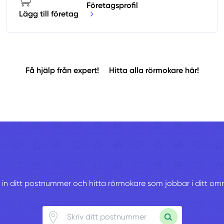
Företagsprofil
Lägg till företag
Få hjälp från expert!
Hitta alla rörmokare här!
v in ditt postnummer och hitta rörmokare som jobbar i ditt om