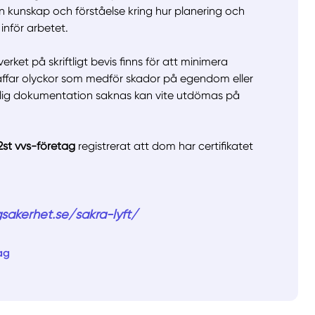
 en kunskap och förståelse kring hur planering och
inför arbetet.
llt
Få hjälp
erket på skriftligt bevis finns för att minimera
Välj tillvägagångssätt
träffar olyckor som medför skador på egendom eller
tlig dokumentation saknas kan vite utdömas på
.
2st vvs-företag
registrerat att dom har certifikatet
sakerhet.se/sakra-lyft/
ag