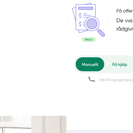
Få offer
De vvs
rådgiv