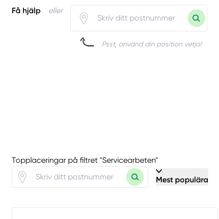
Få hjälp
eller
Psst, använd din position vetja!
Topplaceringar på filtret "Servicearbeten"
Mest populära