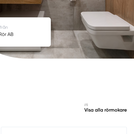
 från
Rör AB
Visa alla rörmokare