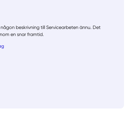
va någon beskrivning till Servicearbeten ännu. Det
nom en snar framtid.
ag
llt
Få hjälp
Välj tillvägagångssätt