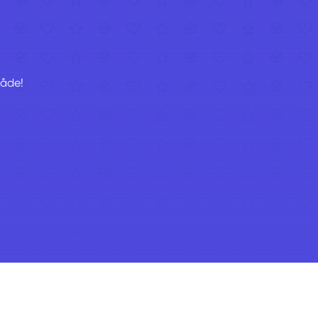
råde!