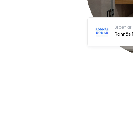
Bilden är
Rönnäs 