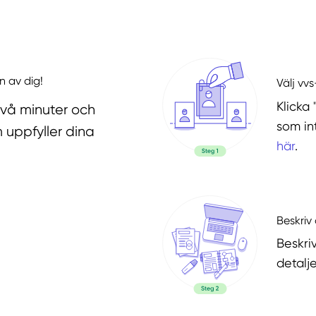
n av dig!
Välj vv
Klicka 
två minuter och
som in
 uppfyller dina
här
.
Beskriv 
Beskri
detalje