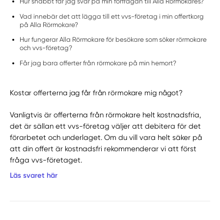
Hur snabbt får jag svar på min förfrågan till Alla Rörmokares?
Vad innebär det att lägga till ett vvs-företag i min offertkorg
på Alla Rörmokare?
Hur fungerar Alla Rörmokare för besökare som söker rörmokare
och vvs-företag?
Får jag bara offerter från rörmokare på min hemort?
Kostar offerterna jag får från rörmokare mig något?
Vanligtvis är offerterna från rörmokare helt kostnadsfria,
det är sällan ett vvs-företag väljer att debitera för det
förarbetet och underlaget. Om du vill vara helt säker på
att din offert är kostnadsfri rekommenderar vi att först
fråga vvs-företaget.
Läs svaret här