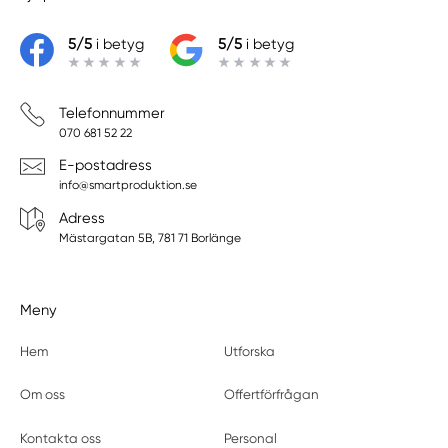
5/5
i betyg
5/5
i betyg
Telefonnummer
070 681 52 22
E-postadress
info@smartproduktion.se
Adress
Mästargatan 5B, 781 71 Borlänge
Meny
Hem
Utforska
Om oss
Offertförfrågan
Kontakta oss
Personal