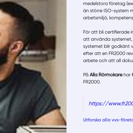
medelstora företag (e
än större ISO-system 
arbetsmiljö, kompeten
Manue
För att bli certifierad
att använda systemet, 
systemet blir godkänt vi
efter att en FR2000 re
arbete och att all doku
På
Alla Rörmokare
har
FR2000.
https://www.fr200
Utforska alla vvs-föret