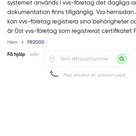
systemet används i vvs-företag det dagliga ar
dokumentation finns tillgänglig. Via hemsidan
kan vvs-företag registrera sina behörigheter oc
är 0st vvs-företag som registrerat certifikatet
Hem
»
FR2000
Få hjälp
eller
Psst, använd din position vetja!