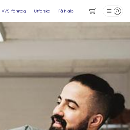
VVS-företag
Utforska
Få hjälp