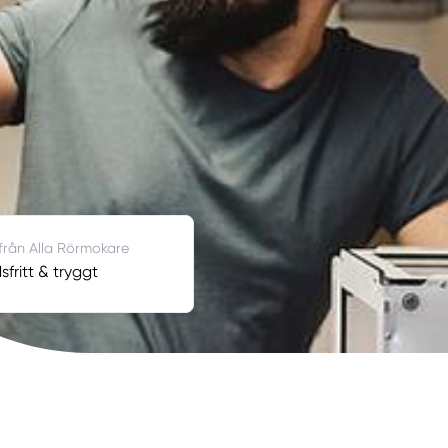
 från Alla Rörmokare
fritt & tryggt