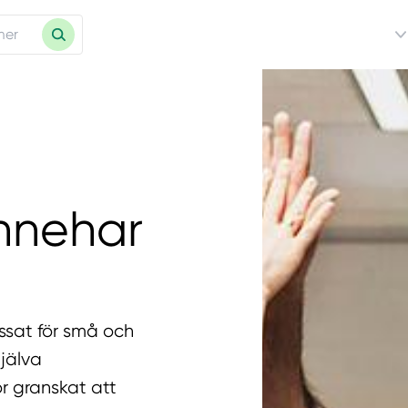
nnehar
ssat för små och
jälva
or granskat att