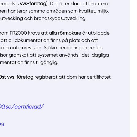
xempelvis
vvs-företag
). Det är enklare att hantera
men hanterar samma områden som kvalitet, miljö,
sutveckling och brandskyddsutveckling.
llt
Få hjälp
e inom FR2000 krävs att alla
rörmokare
är utbildade
att all dokumentation finns på plats och att
Välj tillvägagångssätt
d en internrevision. Själva certifieringen erhålls
visor granskat att systemet används i det dagliga
mentation finns tillgänglig.
0st vvs-företag
registrerat att dom har certifikatet
0.se/certifierad/
ag