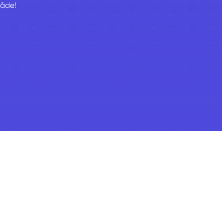
råde!