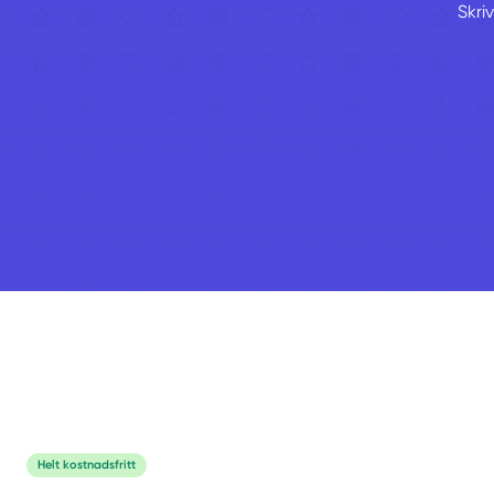
Skri
Helt kostnadsfritt