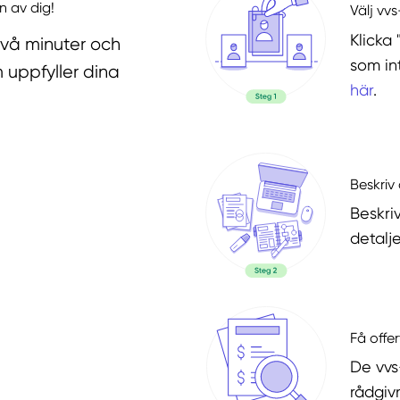
n av dig!
Välj vv
Klicka 
två minuter och
som in
 uppfyller dina
här
.
Beskriv 
Beskri
detalje
Få offer
De vvs
rådgiv