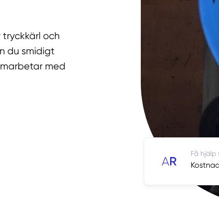
 tryckkärl och
an du smidigt
samarbetar med
Få hjälp
Kostnads