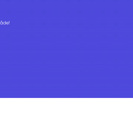
råde!