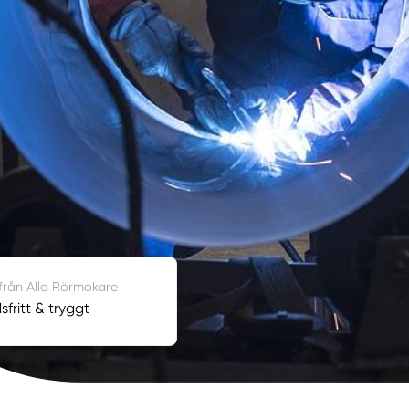
 från Alla Rörmokare
fritt & tryggt