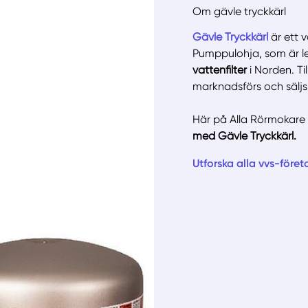
Om gävle tryckkärl
Gävle Tryckkärl
är ett 
Pumppulohja, som är 
vattenfilter
i Norden. Ti
marknadsförs och säljs 
Manue
Här på Alla Rörmokare
med Gävle Tryckkärl.
Utforska alla vvs-föret