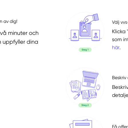
n av dig!
Välj vv
Klicka 
två minuter och
som in
 uppfyller dina
här
.
Beskriv 
Beskri
detalje
Få offer