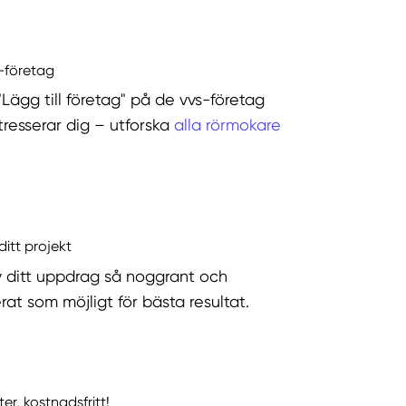
s-företag
"Lägg till företag" på de vvs-företag
tresserar dig – utforska
alla rörmokare
ditt projekt
v ditt uppdrag så noggrant och
rat som möjligt för bästa resultat.
ter, kostnadsfritt!