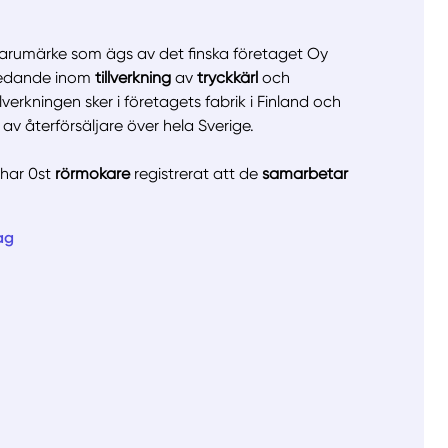
varumärke som ägs av det finska företaget Oy
ledande inom
tillverkning
av
tryckkärl
och
llverkningen sker i företagets fabrik i Finland och
av återförsäljare över hela Sverige.
llt
Få hjälp
 har 0st
rörmokare
registrerat att de
samarbetar
Välj tillvägagångssätt
ag