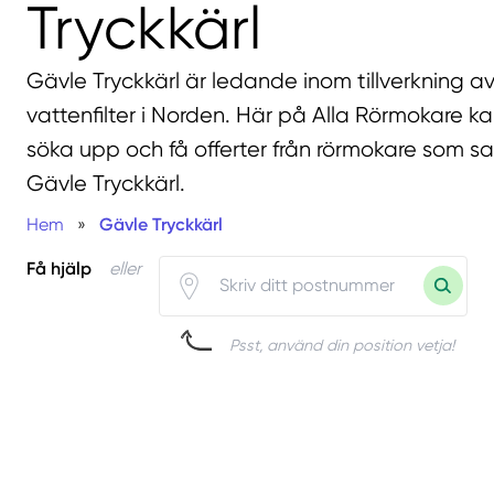
Tryckkärl
Gävle Tryckkärl är ledande inom tillverkning av
vattenfilter i Norden. Här på Alla Rörmokare k
söka upp och få offerter från rörmokare som 
Gävle Tryckkärl.
Hem
»
Gävle Tryckkärl
Få hjälp
eller
Psst, använd din position vetja!