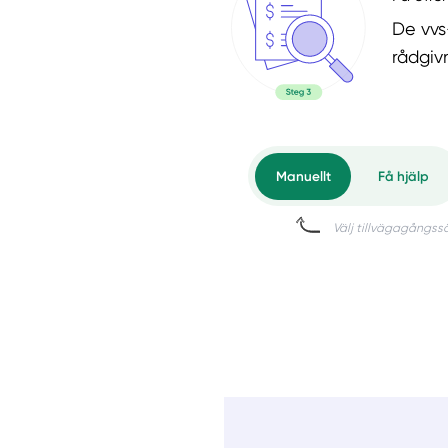
De vvs
rådgiv