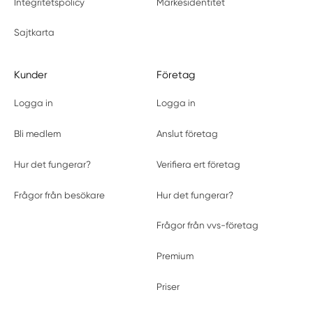
Integritetspolicy
Märkesidentitet
Sajtkarta
Kunder
Företag
Logga in
Logga in
Bli medlem
Anslut företag
Hur det fungerar?
Verifiera ert företag
Frågor från besökare
Hur det fungerar?
Frågor från vvs-företag
Premium
Priser