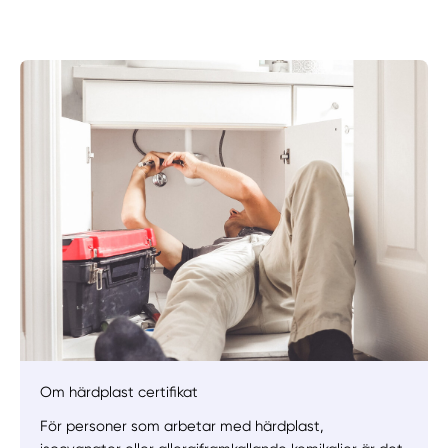
Om härdplast certifikat
Manuellt
Få hjälp
För personer som arbetar med härdplast,
Välj tillvägagångssätt