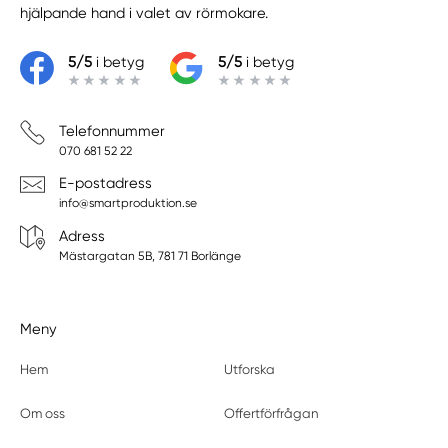
hjälpande hand i valet av rörmokare.
5/5
i betyg
5/5
i betyg
Telefonnummer
070 681 52 22
E-postadress
info@smartproduktion.se
Adress
Mästargatan 5B, 781 71 Borlänge
Meny
Hem
Utforska
Om oss
Offertförfrågan