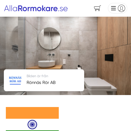
Bilden är från
Rönnäs Rör AB