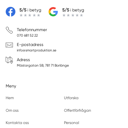
5/5
i betyg
5/5
i betyg
Telefonnummer
070 681 52 22
E-postadress
info@smartproduktion.se
Adress
Mästargatan 5B, 781 71 Borlänge
Meny
Hem
Utforska
Om oss
Offertförfrågan
Kontakta oss
Personal