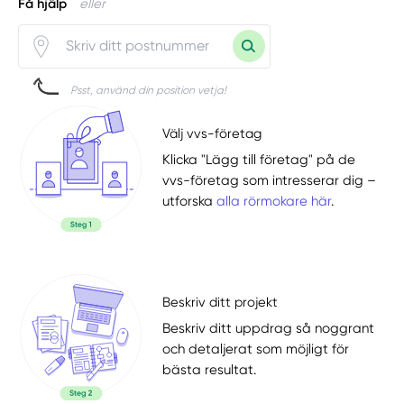
Få hjälp
eller
Psst, använd din position vetja!
Välj vvs-företag
Klicka "Lägg till företag" på de
vvs-företag som intresserar dig –
utforska
alla rörmokare här
.
Beskriv ditt projekt
Beskriv ditt uppdrag så noggrant
och detaljerat som möjligt för
bästa resultat.