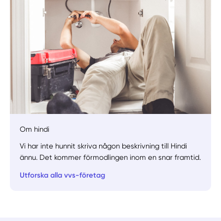
Manuellt
Få hjälp
Om hindi
Vi har inte hunnit skriva någon beskrivning till Hindi
Välj tillvägagångssätt
ännu. Det kommer förmodlingen inom en snar framtid.
Utforska alla vvs-företag