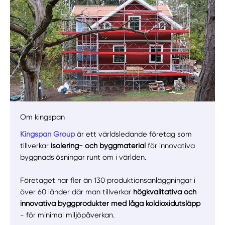
Om kingspan
Kingspan Group
är ett världsledande företag som
tillverkar
isolering- och byggmaterial
för innovativa
Manuellt
Få hjälp
byggnadslösningar runt om i världen.
Välj tillvägagångssätt
Företaget har fler än 130 produktionsanläggningar i
över 60 länder där man tillverkar
högkvalitativa och
innovativa byggprodukter med låga koldioxidutsläpp
- för minimal miljöpåverkan.