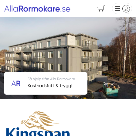
Få hjälp från Alla Rörmokare
Kostnadsfritt & tryggt