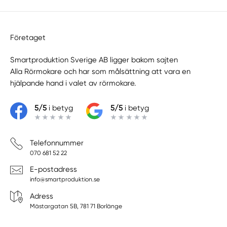
Företaget
Smartproduktion Sverige AB ligger bakom sajten
Alla Rörmokare
och har som målsättning att vara en
hjälpande hand i valet av rörmokare.
5/5
i betyg
5/5
i betyg
Telefonnummer
070 681 52 22
E-postadress
info@smartproduktion.se
Adress
Mästargatan 5B, 781 71 Borlänge